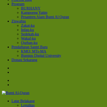
Program
BURHANY
Kampoeng Yatim
Pesantren Alam Bumi Al Quran
Ziswafqu
Zakat-ku
Infaq-ku
Sedekah-ku
Wakaf-ku
Qurban-ku
Pendaftaran Santri Baru
KMQ: MTs-MA
Bumiqu Digital University
Donasi Sekarang
Bumi Al-Quran
Sinergi Untuk Kebahagiaan Dunia-Akhirat
Latar Belakang
Legalitas