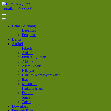
Lompat
ke
Tunaikan ZISWAF
Bumi Al-Quran
Sinergi Untuk Kebahagiaan Dunia-Akhirat
konten
(Tekan
Enter)
Latar Belakang
Legalitas
Pengurus
Berita
Artikel
Fikroh
Aqidah
Ilmu Al Qur’an
Akhlak
Alam Ghaib
Hikayat
Hukum Kemasyarakatan
Ibadah
Muamalat
Hukum Islam
Psikologi
Sains
Tafsir
Download
Penerbit Raja