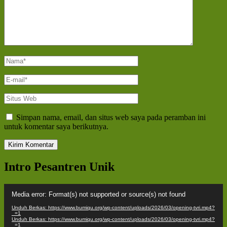
Nama
*
E-
mail
*
Situs
Web
Simpan nama, email, dan situs web saya pada peramban ini
untuk komentar saya berikutnya.
Intro Pesantren Unik
Pemutar
Media error: Format(s) not supported or source(s) not found
Video
Unduh Berkas: https://www.bumiqu.org/wp-content/uploads/2026/03/opening-tvri.mp4?
_=1
Unduh Berkas: https://www.bumiqu.org/wp-content/uploads/2026/03/opening-tvri.mp4?
_=1