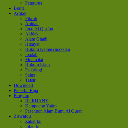
Pengurus
Berita
Artikel
Fikroh
Aqidah
Ilmu Al Qur’an
Akhlak
Alam Ghaib
Hikayat
Hukum Kemasyarakatan
Ibadah
Muamalat
Hukum Islam
Psikologi
Sains
Tafsir
Download
Penerbit Raja
Program
BURHANY
Kampoeng Yatim
Pesantren Alam Bumi Al Quran
Ziswafqu
Zakat-ku
Infaq-ku