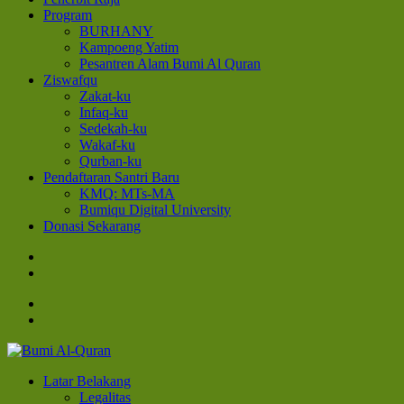
Program
BURHANY
Kampoeng Yatim
Pesantren Alam Bumi Al Quran
Ziswafqu
Zakat-ku
Infaq-ku
Sedekah-ku
Wakaf-ku
Qurban-ku
Pendaftaran Santri Baru
KMQ: MTs-MA
Bumiqu Digital University
Donasi Sekarang
Bumi Al-Quran
Sinergi Untuk Kebahagiaan Dunia-Akhirat
Latar Belakang
Legalitas