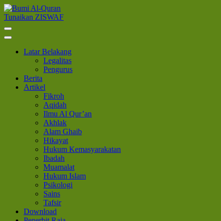
Lompat
ke
Tunaikan ZISWAF
Bumi Al-Quran
Sinergi Untuk Kebahagiaan Dunia-Akhirat
konten
(Tekan
Enter)
Latar Belakang
Legalitas
Pengurus
Berita
Artikel
Fikroh
Aqidah
Ilmu Al Qur’an
Akhlak
Alam Ghaib
Hikayat
Hukum Kemasyarakatan
Ibadah
Muamalat
Hukum Islam
Psikologi
Sains
Tafsir
Download
Penerbit Raja