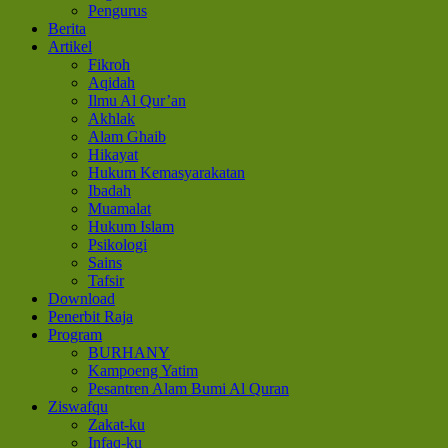
Pengurus
Berita
Artikel
Fikroh
Aqidah
Ilmu Al Qur’an
Akhlak
Alam Ghaib
Hikayat
Hukum Kemasyarakatan
Ibadah
Muamalat
Hukum Islam
Psikologi
Sains
Tafsir
Download
Penerbit Raja
Program
BURHANY
Kampoeng Yatim
Pesantren Alam Bumi Al Quran
Ziswafqu
Zakat-ku
Infaq-ku