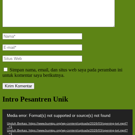
Nama
*
E-
mail
*
Situs
Web
Simpan nama, email, dan situs web saya pada peramban ini
untuk komentar saya berikutnya.
Intro Pesantren Unik
Pemutar
Media error: Format(s) not supported or source(s) not found
Video
Unduh Berkas: https://www.bumiqu.org/wp-content/uploads/2026/03/opening-tvri.mp4?
_=1
Unduh Berkas: https://www.bumiqu.org/wp-content/uploads/2026/03/opening-tvri.mp4?
_=1