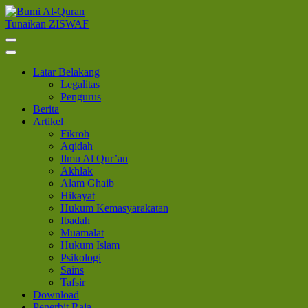
Lompat
ke
Tunaikan ZISWAF
Bumi Al-Quran
Sinergi Untuk Kebahagiaan Dunia-Akhirat
konten
(Tekan
Enter)
Latar Belakang
Legalitas
Pengurus
Berita
Artikel
Fikroh
Aqidah
Ilmu Al Qur’an
Akhlak
Alam Ghaib
Hikayat
Hukum Kemasyarakatan
Ibadah
Muamalat
Hukum Islam
Psikologi
Sains
Tafsir
Download
Penerbit Raja