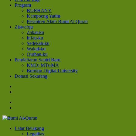
Program
BURHANY
Kampoeng Yatim
Pesantren Alam Bumi Al Quran
Ziswafqu
Zakat-ku
Infaq-ku
Sedekah-ku
Wakaf-ku
Qurban-ku
Pendaftaran Santri Baru
KMQ: MTs-MA
Bumiqu Digital University
Donasi Sekarang
Bumi Al-Quran
Sinergi Untuk Kebahagiaan Dunia-Akhirat
Latar Belakang
Legalitas