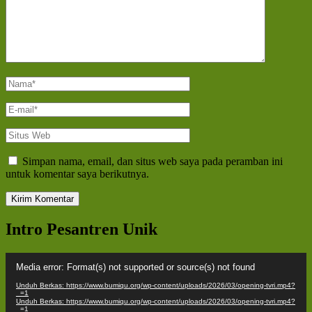
Nama
*
E-
mail
*
Situs
Web
Simpan nama, email, dan situs web saya pada peramban ini
untuk komentar saya berikutnya.
Intro Pesantren Unik
Pemutar
Media error: Format(s) not supported or source(s) not found
Video
Unduh Berkas: https://www.bumiqu.org/wp-content/uploads/2026/03/opening-tvri.mp4?
_=1
Unduh Berkas: https://www.bumiqu.org/wp-content/uploads/2026/03/opening-tvri.mp4?
_=1