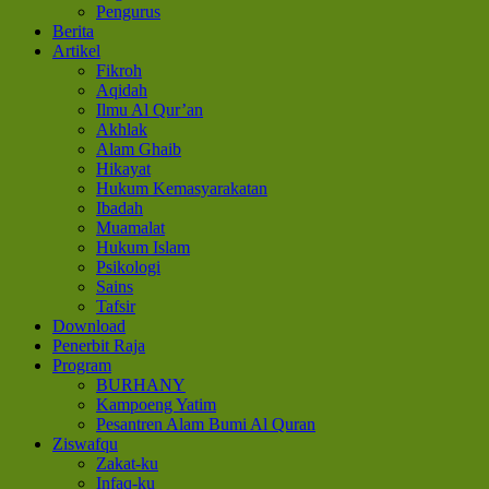
Pengurus
Berita
Artikel
Fikroh
Aqidah
Ilmu Al Qur’an
Akhlak
Alam Ghaib
Hikayat
Hukum Kemasyarakatan
Ibadah
Muamalat
Hukum Islam
Psikologi
Sains
Tafsir
Download
Penerbit Raja
Program
BURHANY
Kampoeng Yatim
Pesantren Alam Bumi Al Quran
Ziswafqu
Zakat-ku
Infaq-ku