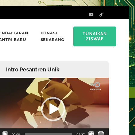
ENDAFTARAN
DONASI
TUNAIKAN
ZISWAF
ANTRI BARU
SEKARANG
Intro Pesantren Unik
emutar
ideo
00:00
02:27