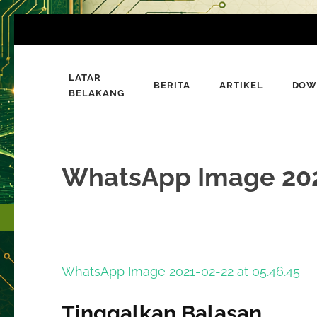
Lompat
ke
konten
LATAR
(Tekan
BERITA
ARTIKEL
DOW
Bumi Al-Quran
BELAKANG
Sinergi Untuk Kebahagiaan Dunia-Akhirat
Enter)
WhatsApp Image 2021
Navigasi
WhatsApp Image 2021-02-22 at 05.46.45
pos
Tinggalkan Balasan