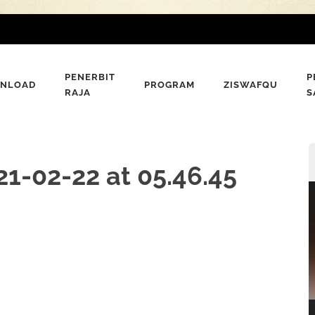
PENERBIT
P
NLOAD
PROGRAM
ZISWAFQU
RAJA
S
-02-22 at 05.46.45
P
V