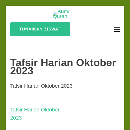
Lompat
Bumi Al-
ke
Sinergi Untuk
Quran
konten
Kebahagiaan Dunia-
TUNAIKAN ZISWAF
(Tekan
Akhirat
Enter)
Tafsir Harian Oktober
2023
Tafsir Harian Oktober 2023
Navigasi
Tafsir Harian Oktober
pos
2023