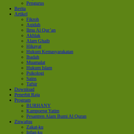
Pengurus
Berita
Artikel
Fikroh
Aqidah
Ilmu Al Qur’an
Akhlak
Alam Ghaib
Hikayat
Hukum Kemasyarakatan
Ibadah
Muamalat
Hukum Islam
Psikologi
Sains
Tafsir
Download
Penerbit Raja
Program
BURHANY
Kampoeng Yatim
Pesantren Alam Bumi Al Quran
Ziswafqu
Zakat-ku
Infaq-ku