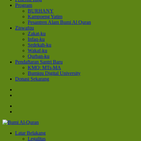
Program
BURHANY
Kampoeng Yatim
Pesantren Alam Bumi Al Quran
Ziswafqu
Zakat-ku
Infaq-ku
Sedekah-ku
Wakaf-ku
Qurban-ku
Pendaftaran Santri Baru
KMQ: MTs-MA
Bumiqu Digital University
Donasi Sekarang
Bumi Al-Quran
Sinergi Untuk Kebahagiaan Dunia-Akhirat
Latar Belakang
Legalitas