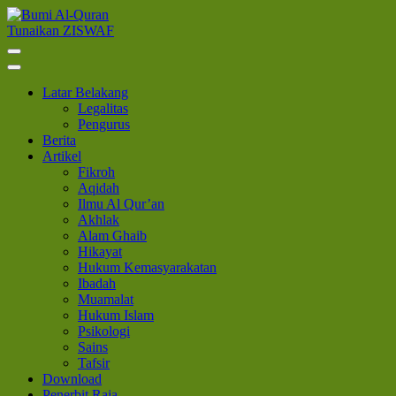
Lompat
ke
Tunaikan ZISWAF
Bumi Al-Quran
Sinergi Untuk Kebahagiaan Dunia-Akhirat
konten
(Tekan
Enter)
Latar Belakang
Legalitas
Pengurus
Berita
Artikel
Fikroh
Aqidah
Ilmu Al Qur’an
Akhlak
Alam Ghaib
Hikayat
Hukum Kemasyarakatan
Ibadah
Muamalat
Hukum Islam
Psikologi
Sains
Tafsir
Download
Penerbit Raja