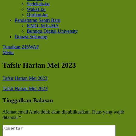
Sedekah-ku
Wakaf-ku
Qurban-ku
Pendaftaran Santri Baru
KMQ: MTs-MA
Bumiqu Digital University
Donasi Sekarang
Tunaikan ZISWAF
Menu
Tafsir Harian Mei 2023
Tafsir Harian Mei 2023
Navigasi
Tafsir Harian Mei 2023
pos
Tinggalkan Balasan
Alamat email Anda tidak akan dipublikasikan.
Ruas yang wajib
ditandai
*
Komentar