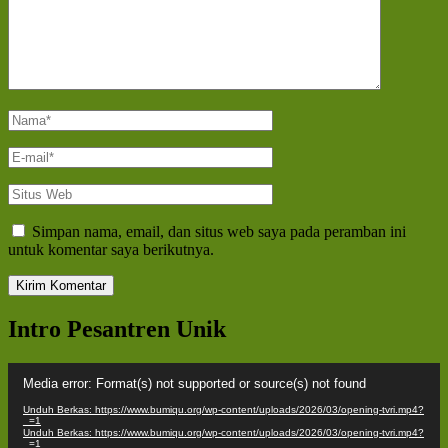
Nama
*
E-
mail
*
Situs
Web
Simpan nama, email, dan situs web saya pada peramban ini
untuk komentar saya berikutnya.
Intro Pesantren Unik
Pemutar
Media error: Format(s) not supported or source(s) not found
Video
Unduh Berkas: https://www.bumiqu.org/wp-content/uploads/2026/03/opening-tvri.mp4?
_=1
Unduh Berkas: https://www.bumiqu.org/wp-content/uploads/2026/03/opening-tvri.mp4?
_=1