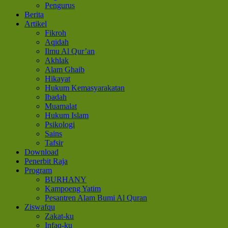
Pengurus
Berita
Artikel
Fikroh
Aqidah
Ilmu Al Qur’an
Akhlak
Alam Ghaib
Hikayat
Hukum Kemasyarakatan
Ibadah
Muamalat
Hukum Islam
Psikologi
Sains
Tafsir
Download
Penerbit Raja
Program
BURHANY
Kampoeng Yatim
Pesantren Alam Bumi Al Quran
Ziswafqu
Zakat-ku
Infaq-ku