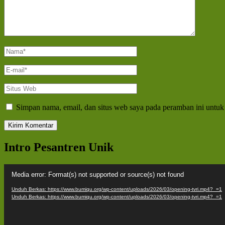
Nama
*
E-
mail
*
Situs
Web
Simpan nama, email, dan situs web saya pada peramban ini untuk
Intro Pesantren Unik
Pemutar
Media error: Format(s) not supported or source(s) not found
Video
Unduh Berkas: https://www.bumiqu.org/wp-content/uploads/2026/03/opening-tvri.mp4?_=1
Unduh Berkas: https://www.bumiqu.org/wp-content/uploads/2026/03/opening-tvri.mp4?_=1