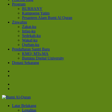
Program
BURHANY
Kampoeng Yatim
Pesantren Alam Bumi Al Quran
Ziswafqu
Zakat-ku
Infaq-ku
Sedekah-ku
Wakaf-ku
Qurban-ku
Pendaftaran Santri Baru
KMQ: MTs-MA
Bumiqu Digital University
Donasi Sekarang
Bumi Al-Quran
Sinergi Untuk Kebahagiaan Dunia-Akhirat
Latar Belakang
Legalitas