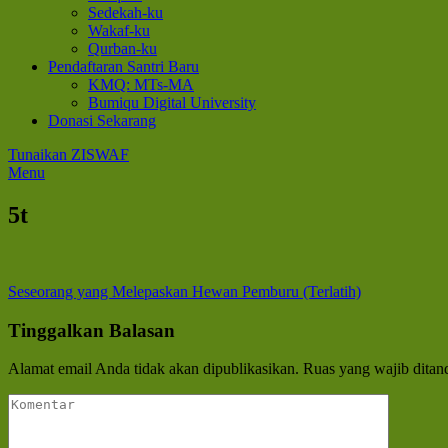
Sedekah-ku
Wakaf-ku
Qurban-ku
Pendaftaran Santri Baru
KMQ: MTs-MA
Bumiqu Digital University
Donasi Sekarang
Tunaikan ZISWAF
Menu
5t
Navigasi
Seseorang yang Melepaskan Hewan Pemburu (Terlatih)
pos
Tinggalkan Balasan
Alamat email Anda tidak akan dipublikasikan.
Ruas yang wajib ditan
Komentar