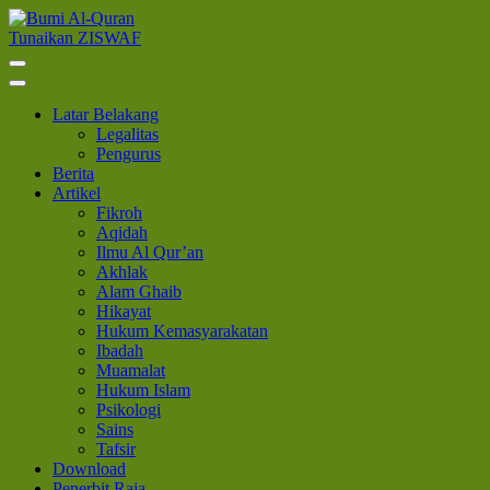
Lompat
ke
Tunaikan ZISWAF
Bumi Al-Quran
Sinergi Untuk Kebahagiaan Dunia-Akhirat
konten
(Tekan
Enter)
Latar Belakang
Legalitas
Pengurus
Berita
Artikel
Fikroh
Aqidah
Ilmu Al Qur’an
Akhlak
Alam Ghaib
Hikayat
Hukum Kemasyarakatan
Ibadah
Muamalat
Hukum Islam
Psikologi
Sains
Tafsir
Download
Penerbit Raja