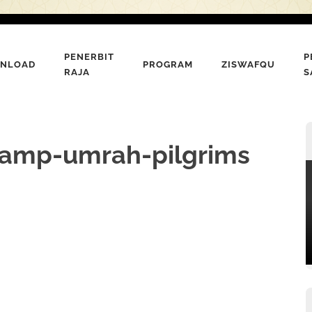
PENERBIT
P
NLOAD
PROGRAM
ZISWAFQU
RAJA
S
j-amp-umrah-pilgrims