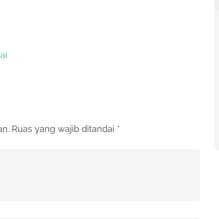
ai
an.
Ruas yang wajib ditandai
*