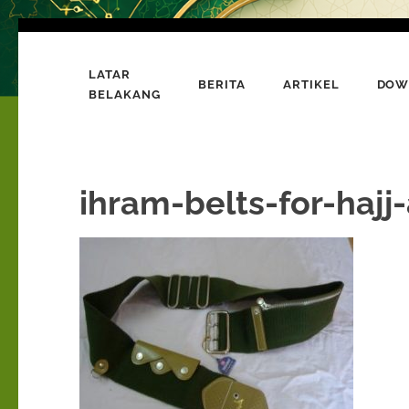
Lompat
ke
LATAR
konten
BERITA
ARTIKEL
DOW
Bumi Al-Quran
BELAKANG
Sinergi Untuk Kebahagiaan Dunia-Akhirat
(Tekan
Enter)
ihram-belts-for-haj