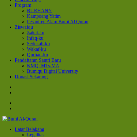
Program
BURHANY
Kampoeng Yatim
Pesantren Alam Bumi Al Quran
Ziswafqu
Zakat-ku
Infaq-ku
Sedekah-ku
Wakaf-ku
Qurban-ku
Pendaftaran Santri Baru
KMQ: MTs-MA
Bumiqu Digital University
Donasi Sekarang
Bumi Al-Quran
Sinergi Untuk Kebahagiaan Dunia-Akhirat
Latar Belakang
Legalitas