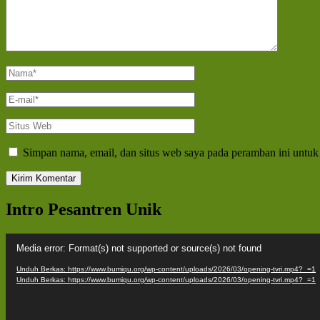
Nama
*
E-
mail
*
Situs
Web
Simpan nama, email, dan situs web saya pada peramban ini untuk
Intro Pesantren Unik
Pemutar
Media error: Format(s) not supported or source(s) not found
Video
Unduh Berkas: https://www.bumiqu.org/wp-content/uploads/2026/03/opening-tvri.mp4?_=1
Unduh Berkas: https://www.bumiqu.org/wp-content/uploads/2026/03/opening-tvri.mp4?_=1