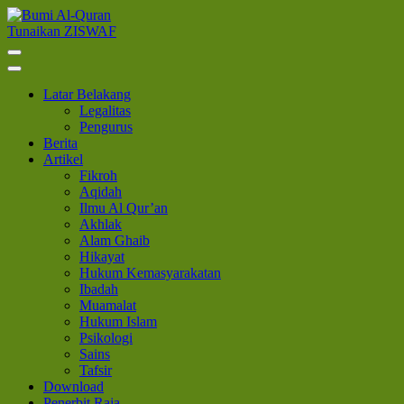
Lompat
ke
Tunaikan ZISWAF
Bumi Al-Quran
Sinergi Untuk Kebahagiaan Dunia-Akhirat
konten
(Tekan
Enter)
Latar Belakang
Legalitas
Pengurus
Berita
Artikel
Fikroh
Aqidah
Ilmu Al Qur’an
Akhlak
Alam Ghaib
Hikayat
Hukum Kemasyarakatan
Ibadah
Muamalat
Hukum Islam
Psikologi
Sains
Tafsir
Download
Penerbit Raja