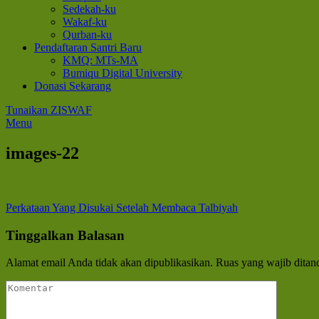
Sedekah-ku
Wakaf-ku
Qurban-ku
Pendaftaran Santri Baru
KMQ: MTs-MA
Bumiqu Digital University
Donasi Sekarang
Tunaikan ZISWAF
Menu
images-22
Navigasi
Perkataan Yang Disukai Setelah Membaca Talbiyah
pos
Tinggalkan Balasan
Alamat email Anda tidak akan dipublikasikan.
Ruas yang wajib ditan
Komentar