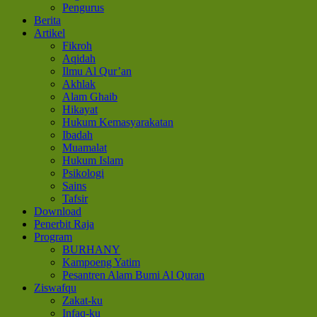
Pengurus
Berita
Artikel
Fikroh
Aqidah
Ilmu Al Qur’an
Akhlak
Alam Ghaib
Hikayat
Hukum Kemasyarakatan
Ibadah
Muamalat
Hukum Islam
Psikologi
Sains
Tafsir
Download
Penerbit Raja
Program
BURHANY
Kampoeng Yatim
Pesantren Alam Bumi Al Quran
Ziswafqu
Zakat-ku
Infaq-ku