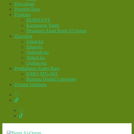
Download
Penerbit Raja
Program
BURHANY
Kampoeng Yatim
Pesantren Alam Bumi Al Quran
Ziswafqu
Zakat-ku
Infaq-ku
Sedekah-ku
Wakaf-ku
Qurban-ku
Pendaftaran Santri Baru
KMQ: MTs-MA
Bumiqu Digital University
Donasi Sekarang