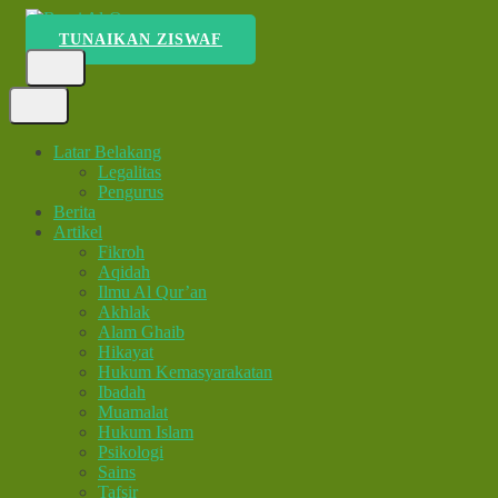
Lompat
ke
TUNAIKAN ZISWAF
Bumi Al-Quran
Sinergi Untuk Kebahagiaan Dunia-Akhirat
konten
(Tekan
Enter)
Latar Belakang
Legalitas
Pengurus
Berita
Artikel
Fikroh
Aqidah
Ilmu Al Qur’an
Akhlak
Alam Ghaib
Hikayat
Hukum Kemasyarakatan
Ibadah
Muamalat
Hukum Islam
Psikologi
Sains
Tafsir