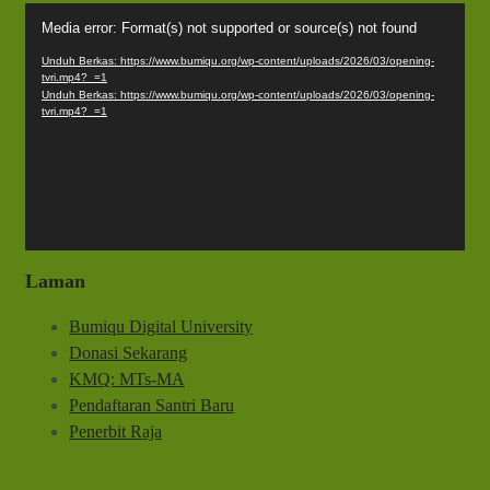
Pemutar
Media error: Format(s) not supported or source(s) not found
Video
Unduh Berkas: https://www.bumiqu.org/wp-content/uploads/2026/03/opening-
tvri.mp4?_=1
Unduh Berkas: https://www.bumiqu.org/wp-content/uploads/2026/03/opening-
tvri.mp4?_=1
Laman
Bumiqu Digital University
Donasi Sekarang
KMQ: MTs-MA
Pendaftaran Santri Baru
Penerbit Raja