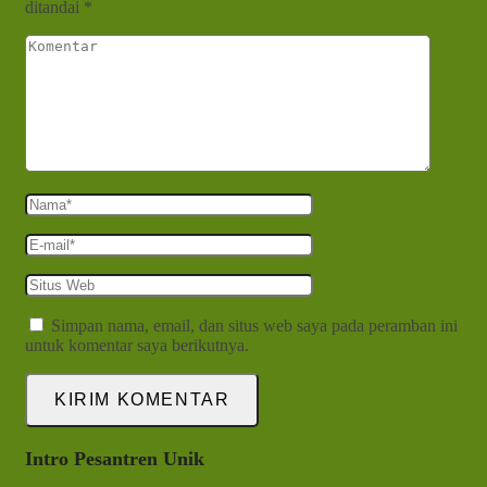
ditandai
*
Komentar
Nama
*
E-
mail
*
Situs
Web
Simpan nama, email, dan situs web saya pada peramban ini
untuk komentar saya berikutnya.
Intro Pesantren Unik