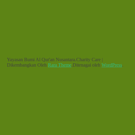
Yayasan Bumi Al Qur'an Nusantara.
Charity Care |
Dikembangkan Oleh
Rara Theme
.Ditenagai oleh
WordPress
.