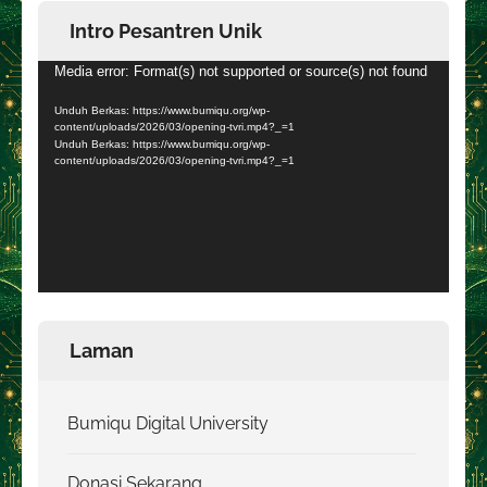
Intro Pesantren Unik
Pemutar
Media error: Format(s) not supported or source(s) not found
Video
Unduh Berkas: https://www.bumiqu.org/wp-
content/uploads/2026/03/opening-tvri.mp4?_=1
Unduh Berkas: https://www.bumiqu.org/wp-
content/uploads/2026/03/opening-tvri.mp4?_=1
Laman
Bumiqu Digital University
Donasi Sekarang