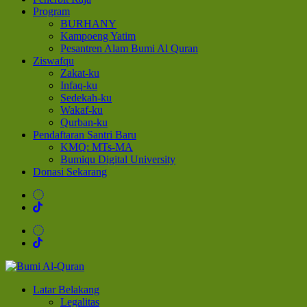
Program
BURHANY
Kampoeng Yatim
Pesantren Alam Bumi Al Quran
Ziswafqu
Zakat-ku
Infaq-ku
Sedekah-ku
Wakaf-ku
Qurban-ku
Pendaftaran Santri Baru
KMQ: MTs-MA
Bumiqu Digital University
Donasi Sekarang
Bumi Al-Quran
Sinergi Untuk Kebahagiaan Dunia-Akhirat
Latar Belakang
Legalitas