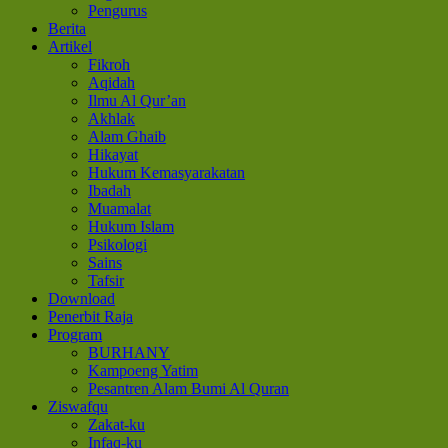
Pengurus
Berita
Artikel
Fikroh
Aqidah
Ilmu Al Qur’an
Akhlak
Alam Ghaib
Hikayat
Hukum Kemasyarakatan
Ibadah
Muamalat
Hukum Islam
Psikologi
Sains
Tafsir
Download
Penerbit Raja
Program
BURHANY
Kampoeng Yatim
Pesantren Alam Bumi Al Quran
Ziswafqu
Zakat-ku
Infaq-ku