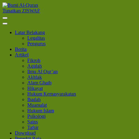
Lompat
ke
Tunaikan ZISWAF
Bumi Al-Quran
Sinergi Untuk Kebahagiaan Dunia-Akhirat
konten
(Tekan
Enter)
Latar Belakang
Legalitas
Pengurus
Berita
Artikel
Fikroh
Aqidah
Ilmu Al Qur’an
Akhlak
Alam Ghaib
Hikayat
Hukum Kemasyarakatan
Ibadah
Muamalat
Hukum Islam
Psikologi
Sains
Tafsir
Download
Penerbit Raja