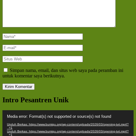
Nama
*
E-
mail
*
Situs
Web
Simpan nama, email, dan situs web saya pada peramban ini
untuk komentar saya berikutnya.
Intro Pesantren Unik
Pemutar
Media error: Format(s) not supported or source(s) not found
Video
Unduh Berkas: https://www.bumiqu.org/wp-content/uploads/2026/03/opening-tvri.mp4?
_=1
Unduh Berkas: https://www.bumiqu.org/wp-content/uploads/2026/03/opening-tvri.mp4?
_=1