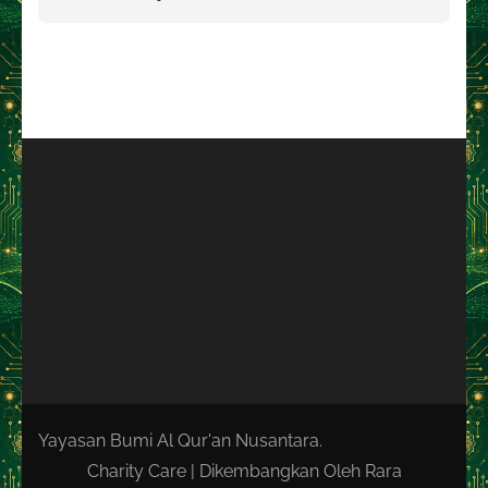
Yayasan Bumi Al Qur'an Nusantara.
Charity Care | Dikembangkan Oleh
Rara