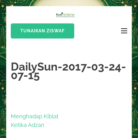
Lompat
Bumi Al-
ke
Sinergi Untuk
Quran
konten
Kebahagiaan Dunia-
TUNAIKAN ZISWAF
(Tekan
Akhirat
Enter)
DailySun-2017-03-24-
07-15
Navigasi
Menghadap Kiblat
pos
Ketika Adzan