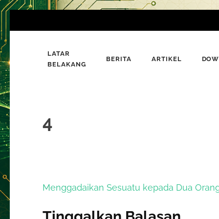
Lompat
ke
konten
LATAR
(Tekan
BERITA
ARTIKEL
DOW
Bumi Al-Quran
BELAKANG
Sinergi Untuk Kebahagiaan Dunia-Akhirat
Enter)
4
Navigasi
Menggadaikan Sesuatu kepada Dua Oran
pos
Tinggalkan Balasan