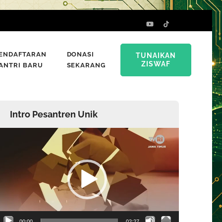
ENDAFTARAN
DONASI
TUNAIKAN
ZISWAF
ANTRI BARU
SEKARANG
Intro Pesantren Unik
emutar
ideo
00:00
02:27