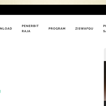
PENERBIT
P
NLOAD
PROGRAM
ZISWAFQU
RAJA
S
P
V
g