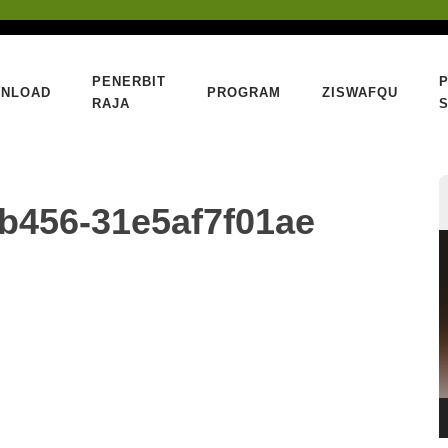
PENERBIT
NLOAD
PROGRAM
ZISWAFQU
RAJA
S
b456-31e5af7f01ae
P
V