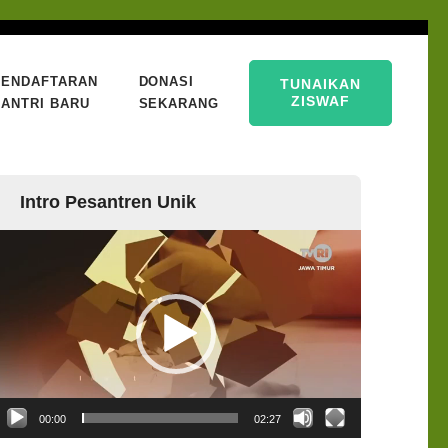
PENDAFTARAN
DONASI
TUNAIKAN
ZISWAF
ANTRI BARU
SEKARANG
Intro Pesantren Unik
emutar
ideo
00:00
02:27