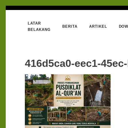
Lompat
ke
LATAR
konten
BERITA
ARTIKEL
DOW
Bumi Al-Quran
BELAKANG
Sinergi Untuk Kebahagiaan Dunia-Akhirat
(Tekan
Enter)
416d5ca0-eec1-45ec-