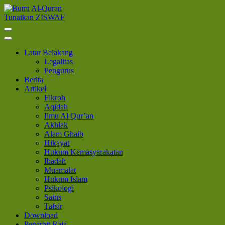
Lompat
ke
Tunaikan ZISWAF
Bumi Al-Quran
Sinergi Untuk Kebahagiaan Dunia-Akhirat
konten
(Tekan
Enter)
Latar Belakang
Legalitas
Pengurus
Berita
Artikel
Fikroh
Aqidah
Ilmu Al Qur’an
Akhlak
Alam Ghaib
Hikayat
Hukum Kemasyarakatan
Ibadah
Muamalat
Hukum Islam
Psikologi
Sains
Tafsir
Download
Penerbit Raja