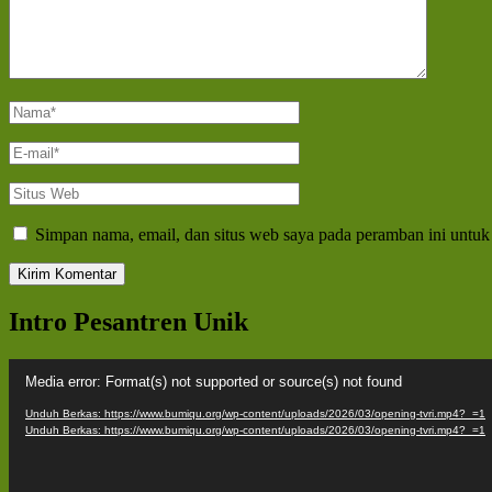
Nama
*
E-
mail
*
Situs
Web
Simpan nama, email, dan situs web saya pada peramban ini untuk
Intro Pesantren Unik
Pemutar
Media error: Format(s) not supported or source(s) not found
Video
Unduh Berkas: https://www.bumiqu.org/wp-content/uploads/2026/03/opening-tvri.mp4?_=1
Unduh Berkas: https://www.bumiqu.org/wp-content/uploads/2026/03/opening-tvri.mp4?_=1