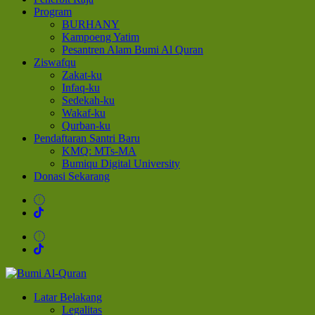
Program
BURHANY
Kampoeng Yatim
Pesantren Alam Bumi Al Quran
Ziswafqu
Zakat-ku
Infaq-ku
Sedekah-ku
Wakaf-ku
Qurban-ku
Pendaftaran Santri Baru
KMQ: MTs-MA
Bumiqu Digital University
Donasi Sekarang
Bumi Al-Quran
Sinergi Untuk Kebahagiaan Dunia-Akhirat
Latar Belakang
Legalitas