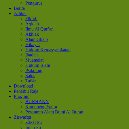
Pengurus
Berita
Artikel
Fikroh
Aqidah
Ilmu Al Qur’an
Akhlak
Alam Ghaib
Hikayat
Hukum Kemasyarakatan
Ibadah
Muamalat
Hukum Islam
Psikologi
Sains
Tafsir
Download
Penerbit Raja
Program
BURHANY
Kampoeng Yatim
Pesantren Alam Bumi Al Quran
Ziswafqu
Zakat-ku
Infaq-ku