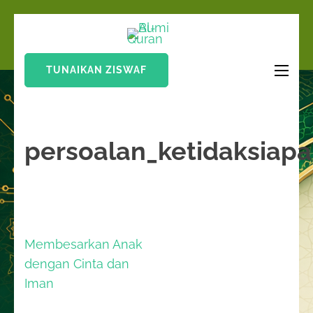
Lompat
Bumi Al-
ke
Sinergi Untuk
Quran
konten
Kebahagiaan Dunia-
TUNAIKAN ZISWAF
(Tekan
Akhirat
Enter)
persoalan_ketidaksia
Navigasi
Membesarkan Anak
pos
dengan Cinta dan
Iman