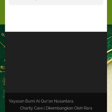
Yayasan Bumi Al Qur'an Nusantara.
Charity Care | Dikembangkan Oleh
Rara