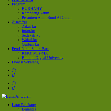
Program
BURHANY
Kampoeng Yatim
Pesantren Alam Bumi Al Quran
Ziswafqu
Zakat-ku
Infaq-ku
Sedekah-ku
Wakaf-ku
Qurban-ku
Pendaftaran Santri Baru
KMQ: MTs-MA
Bumiqu Digital University
Donasi Sekarang
Bumi Al-Quran
Sinergi Untuk Kebahagiaan Dunia-Akhirat
Latar Belakang
Legalitas