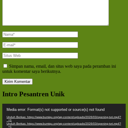
Nama
*
E-
mail
*
Situs
Web
Simpan nama, email, dan situs web saya pada peramban ini
untuk komentar saya berikutnya.
Intro Pesantren Unik
Pemutar
Media error: Format(s) not supported or source(s) not found
Video
Unduh Berkas: https://www.bumiqu.org/wp-content/uploads/2026/03/opening-tvri.mp4?
_=1
Unduh Berkas: https://www.bumiqu.org/wp-content/uploads/2026/03/opening-tvri.mp4?
_=1