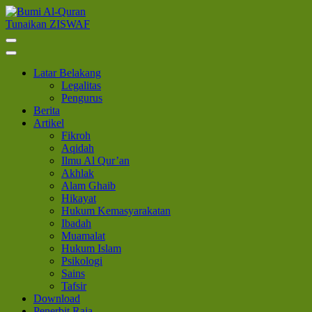
Lompat
ke
Tunaikan ZISWAF
Bumi Al-Quran
Sinergi Untuk Kebahagiaan Dunia-Akhirat
konten
(Tekan
Enter)
Latar Belakang
Legalitas
Pengurus
Berita
Artikel
Fikroh
Aqidah
Ilmu Al Qur’an
Akhlak
Alam Ghaib
Hikayat
Hukum Kemasyarakatan
Ibadah
Muamalat
Hukum Islam
Psikologi
Sains
Tafsir
Download
Penerbit Raja