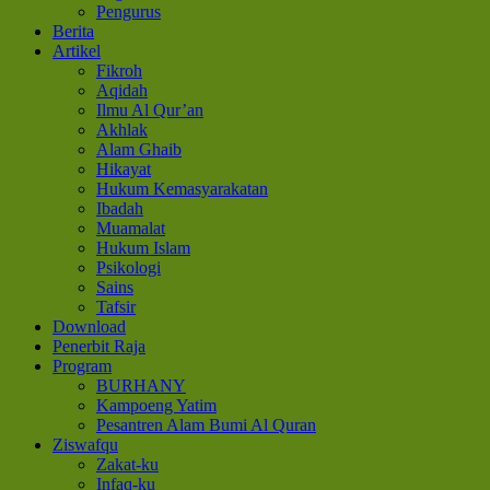
Pengurus
Berita
Artikel
Fikroh
Aqidah
Ilmu Al Qur’an
Akhlak
Alam Ghaib
Hikayat
Hukum Kemasyarakatan
Ibadah
Muamalat
Hukum Islam
Psikologi
Sains
Tafsir
Download
Penerbit Raja
Program
BURHANY
Kampoeng Yatim
Pesantren Alam Bumi Al Quran
Ziswafqu
Zakat-ku
Infaq-ku