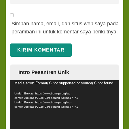
Simpan nama, email, dan situs web saya pada
peramban ini untuk komentar saya berikutnya.
Intro Pesantren Unik
Pemutar
Media error: Format(s) not supported or source(s) not found
Video
Unduh Berkas: https://www.bumiqu.org/wp-
content/uploads/2026/03/opening-tvri.mp4?_=1
Unduh Berkas: https://www.bumiqu.org/wp-
content/uploads/2026/03/opening-tvri.mp4?_=1