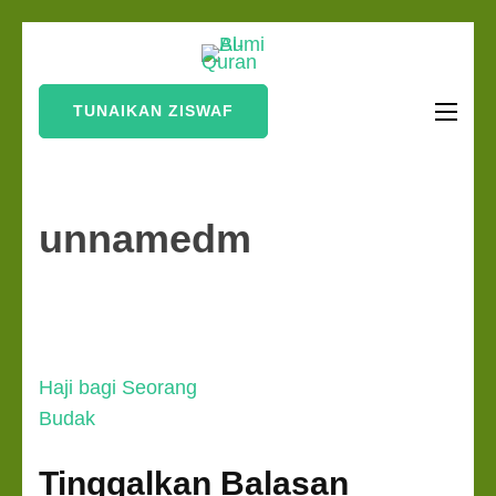
Lompat
Bumi Al-
ke
Sinergi Untuk
Quran
konten
Kebahagiaan Dunia-
TUNAIKAN ZISWAF
(Tekan
Akhirat
Enter)
unnamedm
Navigasi
Haji bagi Seorang
pos
Budak
Tinggalkan Balasan