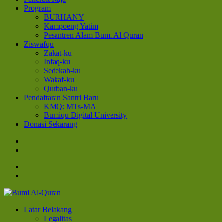
Program
BURHANY
Kampoeng Yatim
Pesantren Alam Bumi Al Quran
Ziswafqu
Zakat-ku
Infaq-ku
Sedekah-ku
Wakaf-ku
Qurban-ku
Pendaftaran Santri Baru
KMQ: MTs-MA
Bumiqu Digital University
Donasi Sekarang
Bumi Al-Quran
Sinergi Untuk Kebahagiaan Dunia-Akhirat
Latar Belakang
Legalitas