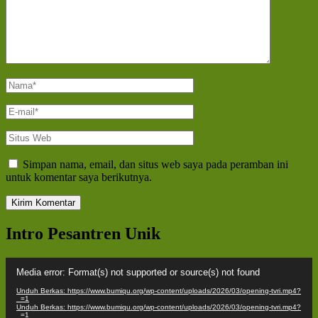
Nama
*
E-
mail
*
Situs
Web
Simpan nama, email, dan situs web saya pada peramban ini
untuk komentar saya berikutnya.
Intro Pesantren Unik
Pemutar
Media error: Format(s) not supported or source(s) not found
Video
Unduh Berkas: https://www.bumiqu.org/wp-content/uploads/2026/03/opening-tvri.mp4?
_=1
Unduh Berkas: https://www.bumiqu.org/wp-content/uploads/2026/03/opening-tvri.mp4?
_=1