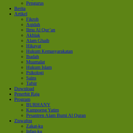
Pengurus
Berita
Artikel
Fikroh
Aqidah
Ilmu Al Qur’an
Akhlak
Alam Ghaib
Hikayat
Hukum Kemasyarakatan
Ibadah
Muamalat
Hukum Islam
Psikologi
Sains
Tafsir
Download
Penerbit Raja
Program
BURHANY
Kampoeng Yatim
Pesantren Alam Bumi Al Quran
Ziswafqu
Zakat-ku
Infaq-ku