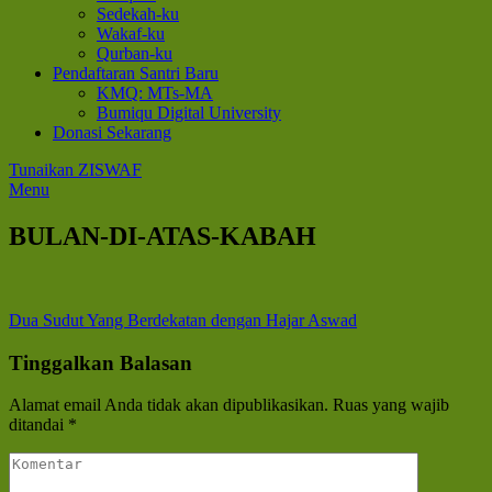
Sedekah-ku
Wakaf-ku
Qurban-ku
Pendaftaran Santri Baru
KMQ: MTs-MA
Bumiqu Digital University
Donasi Sekarang
Tunaikan ZISWAF
Menu
BULAN-DI-ATAS-KABAH
Navigasi
Dua Sudut Yang Berdekatan dengan Hajar Aswad
pos
Tinggalkan Balasan
Alamat email Anda tidak akan dipublikasikan.
Ruas yang wajib
ditandai
*
Komentar