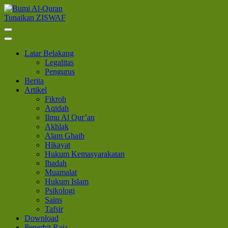
Lompat
ke
Tunaikan ZISWAF
Bumi Al-Quran
Sinergi Untuk Kebahagiaan Dunia-Akhirat
konten
(Tekan
Enter)
Latar Belakang
Legalitas
Pengurus
Berita
Artikel
Fikroh
Aqidah
Ilmu Al Qur’an
Akhlak
Alam Ghaib
Hikayat
Hukum Kemasyarakatan
Ibadah
Muamalat
Hukum Islam
Psikologi
Sains
Tafsir
Download
Penerbit Raja