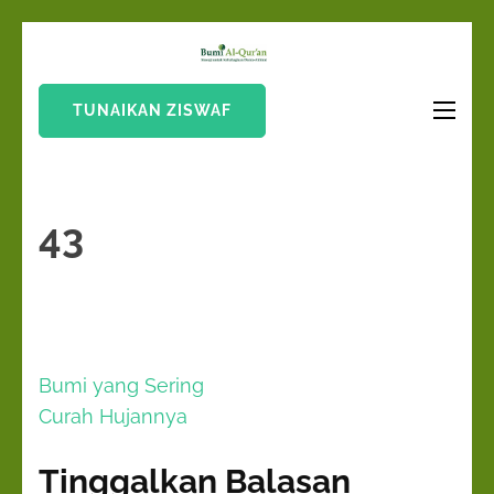
Lompat
Bumi Al-
ke
Sinergi Untuk
Quran
konten
Kebahagiaan Dunia-
TUNAIKAN ZISWAF
(Tekan
Akhirat
Enter)
43
Navigasi
Bumi yang Sering
pos
Curah Hujannya
Tinggalkan Balasan