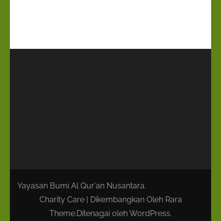
Yayasan Bumi Al Qur'an Nusantara.
Charity Care | Dikembangkan Oleh
Rara
Theme
.Ditenagai oleh
WordPress
.