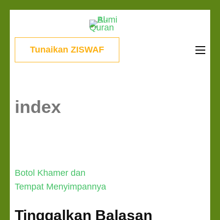
Lompat
Bumi Al-
ke
Sinergi Untuk
Quran
konten
Kebahagiaan Dunia-
Tunaikan ZISWAF
(Tekan
Akhirat
Enter)
index
Navigasi
Botol Khamer dan
pos
Tempat Menyimpannya
Tinggalkan Balasan