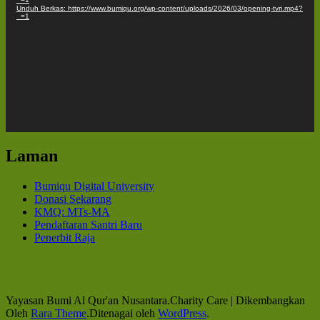
Unduh Berkas: https://www.bumiqu.org/wp-content/uploads/2026/03/opening-tvri.mp4?
_=1
Laman
Bumiqu Digital University
Donasi Sekarang
KMQ: MTs-MA
Pendaftaran Santri Baru
Penerbit Raja
Yayasan Bumi Al Qur'an Nusantara.
Charity Care | Dikembangkan
Oleh
Rara Theme
.Ditenagai oleh
WordPress
.