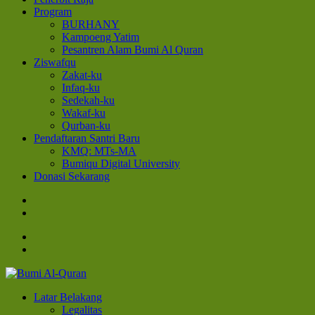
Program
BURHANY
Kampoeng Yatim
Pesantren Alam Bumi Al Quran
Ziswafqu
Zakat-ku
Infaq-ku
Sedekah-ku
Wakaf-ku
Qurban-ku
Pendaftaran Santri Baru
KMQ: MTs-MA
Bumiqu Digital University
Donasi Sekarang
Bumi Al-Quran
Sinergi Untuk Kebahagiaan Dunia-Akhirat
Latar Belakang
Legalitas