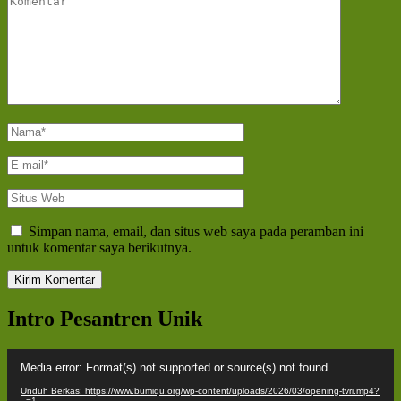
Nama
*
E-
mail
*
Situs
Web
Simpan nama, email, dan situs web saya pada peramban ini
untuk komentar saya berikutnya.
Intro Pesantren Unik
Pemutar
Media error: Format(s) not supported or source(s) not found
Video
Unduh Berkas: https://www.bumiqu.org/wp-content/uploads/2026/03/opening-tvri.mp4?
_=1