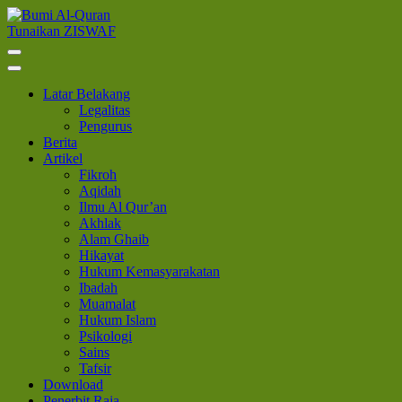
Lompat
ke
Tunaikan ZISWAF
Bumi Al-Quran
Sinergi Untuk Kebahagiaan Dunia-Akhirat
konten
(Tekan
Enter)
Latar Belakang
Legalitas
Pengurus
Berita
Artikel
Fikroh
Aqidah
Ilmu Al Qur’an
Akhlak
Alam Ghaib
Hikayat
Hukum Kemasyarakatan
Ibadah
Muamalat
Hukum Islam
Psikologi
Sains
Tafsir
Download
Penerbit Raja