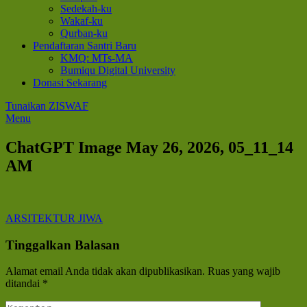
Sedekah-ku
Wakaf-ku
Qurban-ku
Pendaftaran Santri Baru
KMQ: MTs-MA
Bumiqu Digital University
Donasi Sekarang
Tunaikan ZISWAF
Menu
ChatGPT Image May 26, 2026, 05_11_14
AM
Navigasi
ARSITEKTUR JIWA
pos
Tinggalkan Balasan
Alamat email Anda tidak akan dipublikasikan.
Ruas yang wajib
ditandai
*
Komentar