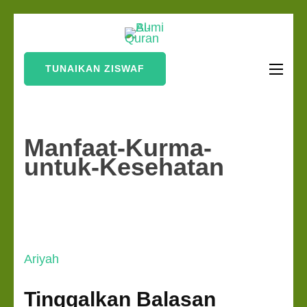
Lompat
Bumi Al-
ke
Sinergi Untuk
Quran
konten
Kebahagiaan Dunia-
TUNAIKAN ZISWAF
(Tekan
Akhirat
Enter)
Manfaat-Kurma-
untuk-Kesehatan
Navigasi
Ariyah
pos
Tinggalkan Balasan