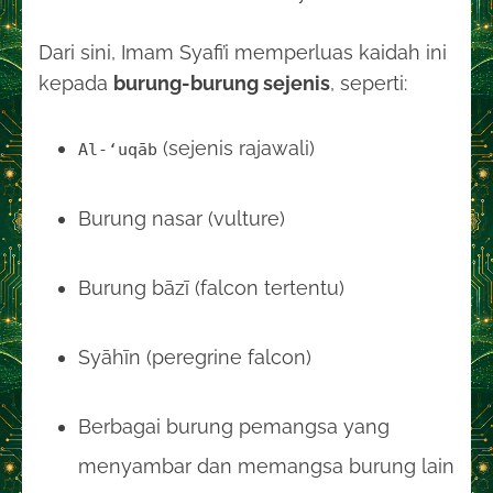
Dari sini, Imam Syafi’i memperluas kaidah ini
kepada
burung-burung sejenis
, seperti:
(sejenis rajawali)
Al-‘uqāb
Burung nasar (vulture)
Burung bāzī (falcon tertentu)
Syāhīn (peregrine falcon)
Berbagai burung pemangsa yang
menyambar dan memangsa burung lain