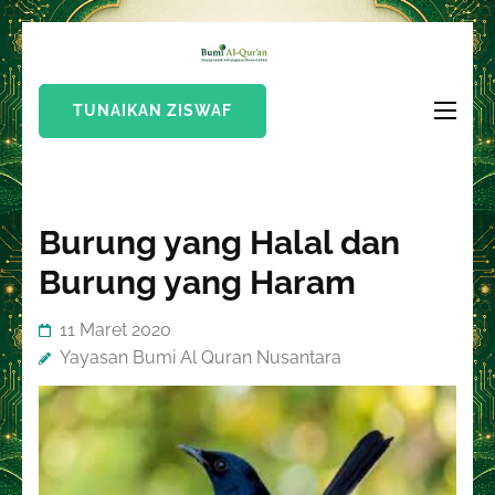
Lompat
Bumi Al-
ke
Sinergi Untuk
Quran
konten
Kebahagiaan Dunia-
TUNAIKAN ZISWAF
(Tekan
Akhirat
Enter)
Burung yang Halal dan
Burung yang Haram
11 Maret 2020
Yayasan Bumi Al Quran Nusantara