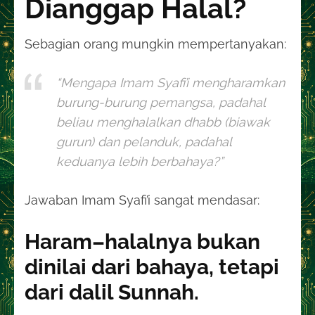
Dianggap Halal?
Sebagian orang mungkin mempertanyakan:
“Mengapa Imam Syafi’i mengharamkan
burung-burung pemangsa, padahal
beliau menghalalkan dhabb (biawak
gurun) dan pelanduk, padahal
keduanya lebih berbahaya?”
Jawaban Imam Syafi’i sangat mendasar:
Haram–halalnya bukan
dinilai dari bahaya, tetapi
dari dalil Sunnah.