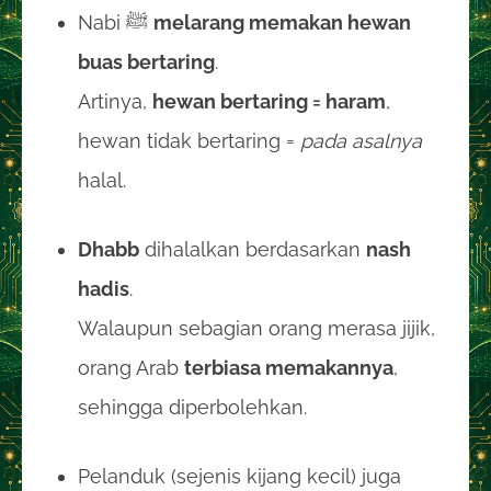
Nabi ﷺ
melarang memakan hewan
buas bertaring
.
Artinya,
hewan bertaring = haram
,
hewan tidak bertaring =
pada asalnya
halal.
Dhabb
dihalalkan berdasarkan
nash
hadis
.
Walaupun sebagian orang merasa jijik,
orang Arab
terbiasa memakannya
,
sehingga diperbolehkan.
Pelanduk (sejenis kijang kecil) juga